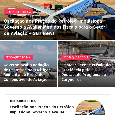
DESTAQUES DO DIA
Oscilação nos Preços do Petróleo Impulsiona
Governo a Avaliar Medidas Fiscais para o Setor
de Aviação – SBT News
DESTAQUES DO DIA
DESTAQUES DO DIA
Governo Avalia Redução
Embraer Recebe Prêmio de
de Impostos para Mitigar
Excelência pelo
Aumento do Preço do
Destacado Programa de
Combustível de Aviação
Cargueiros
DESTAQUES DO DIA
DE
Oscilação nos Preços do Petróleo
G
Impulsiona Governo a Avaliar
I