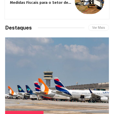
Medidas Fiscais para o Setor de
P
Aviação – SBT News
Destaques
Ver Mais