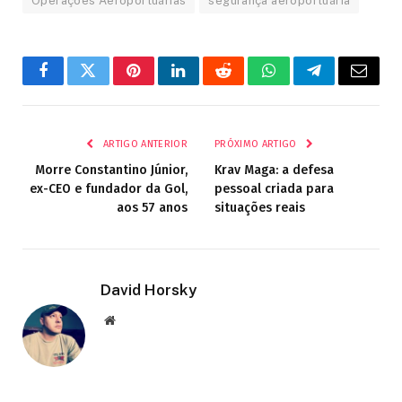
Operações Aeroportuárias
segurança aeroportuária
Facebook
Twitter
Pinterest
LinkedIn
Reddit
WhatsApp
Telegrama
E-
mail
ARTIGO ANTERIOR
PRÓXIMO ARTIGO
Morre Constantino Júnior,
Krav Maga: a defesa
ex-CEO e fundador da Gol,
pessoal criada para
aos 57 anos
situações reais
David Horsky
Site