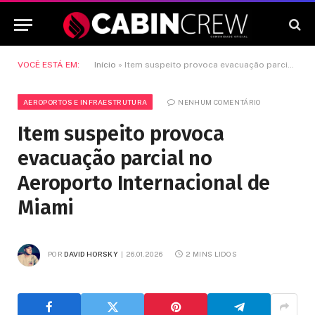
VOCÊ ESTÁ EM:
Início
»
Item suspeito provoca evacuação parcial no Aeroporto Internacional de Miami
AEROPORTOS E INFRAESTRUTURA
NENHUM COMENTÁRIO
Item suspeito provoca
evacuação parcial no
Aeroporto Internacional de
Miami
POR
DAVID HORSKY
26.01.2026
2 MINS LIDOS