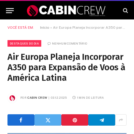
VOCÊ ESTÁ EM:
Início
»
Air Europa Planeja Incorporar A350 para Expansão de Voos à América Latina
DESTAQUES DO DIA
NENHUM COMENTÁRIO
Air Europa Planeja Incorporar
A350 para Expansão de Voos à
América Latina
POR
CABIN CREW
03.12.2025
1 MIN DE LEITURA