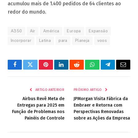
acumulou mais de 1.400 pedidos de 64 clientes ao
redor do mundo.
A350
Air
América
Europa
Expansão
Incorporar
Latina
para
Planeja
voos
Facebook
Twitter
Pinterest
LinkedIn
Reddit
WhatsApp
Telegrama
E-
mail
ARTIGO ANTERIOR
PRÓXIMO ARTIGO
Airbus Revê Meta de
JPMorgan Visita Fábrica da
Entregas para 2025 em
Embraer e Retorna com
Função de Problemas nos
Perspectivas Renovadas
Painéis de Controle
sobre as Ações da Empresa