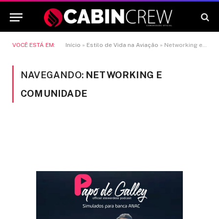
VOCÊ ESTÁ EM:
Início
»
Estilo de Vida na Aviação
»
Networking e comunidade
NAVEGANDO:
NETWORKING E
COMUNIDADE