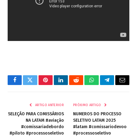
Facebook
Twitter
Pinterest
LinkedIn
Reddit
WhatsApp
Telegrama
E-
mail
ARTIGO ANTERIOR
PRÓXIMO ARTIGO
SELEÇÃO PARA COMISSÁRIOS
NUMEROS DO PROCESSO
NA LATAM #aviação
SELETIVO LATAM 2025
#comissariadebordo
#latam #comissariodevoo
#piloto #processoseletivo
#processoseletivo