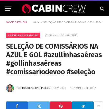
VOCÊ ESTÁ EM:
Início
»
SELEÇÃO DE COMISSÁRIOS NA AZUL E GOL #azullinhasaéreas #gollinhasaéreas #comissariodevoo #seleção
CARREIRA E FORMAÇÃO
NENHUM COMENTÁRIO
SELEÇÃO DE COMISSÁRIOS NA
AZUL E GOL #azullinhasaéreas
#gollinhasaéreas
#comissariodevoo #seleção
POR
DOUGLAS SANTARELLI
29.11.2025
1 MIN DE LEITURA