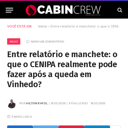
VOCÊ ESTÁ EM:
Início
»
Entre relatório e manchete: o que o CENIPA realmente pode fazer após a queda em Vinhedo?
ANAC
NENHUM COMENTÁRIO
Entre relatório e manchete: o
que o CENIPA realmente pode
fazer após a queda em
Vinhedo?
POR
HILTON RAYOL
16.03.2026
ATUALIZADO:
18.03.2026
5 MINS LIDOS