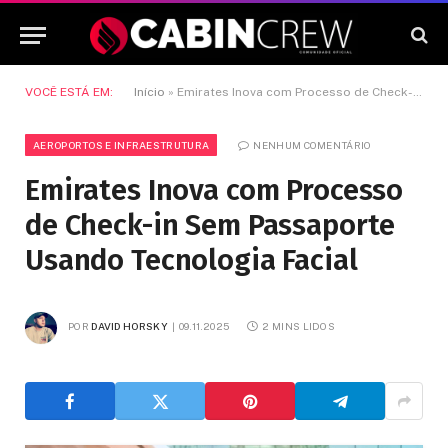
VOCÊ ESTÁ EM:
Início
»
Emirates Inova com Processo de Check-in Sem Passaporte Usando Tecnologia Facial
AEROPORTOS E INFRAESTRUTURA
NENHUM COMENTÁRIO
Emirates Inova com Processo
de Check-in Sem Passaporte
Usando Tecnologia Facial
POR
DAVID HORSKY
09.11.2025
2 MINS LIDOS