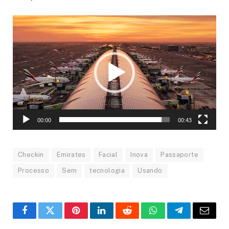
Tocador
de
vídeo
00:00
00:43
Checkin
Emirates
Facial
Inova
Passaporte
Processo
Sem
tecnologia
Usando
Facebook
Twitter
Pinterest
LinkedIn
Reddit
WhatsApp
Telegrama
E-