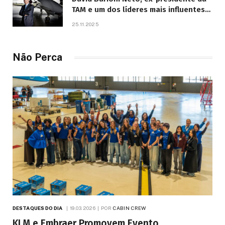
TAM e um dos líderes mais influentes
da aviação brasileira, morre aos 67
25.11.2025
anos
Não Perca
DESTAQUES DO DIA
19.03.2026
POR
CABIN CREW
KLM e Embraer Promovem Evento