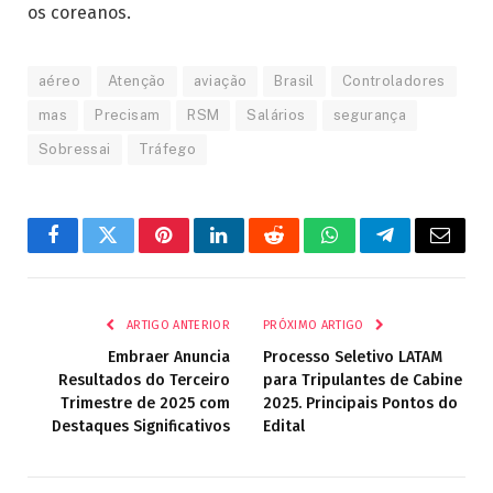
os coreanos.
aéreo
Atenção
aviação
Brasil
Controladores
mas
Precisam
RSM
Salários
segurança
Sobressai
Tráfego
Facebook
Twitter
Pinterest
LinkedIn
Reddit
WhatsApp
Telegrama
E-
mail
ARTIGO ANTERIOR
PRÓXIMO ARTIGO
Embraer Anuncia
Processo Seletivo LATAM
Resultados do Terceiro
para Tripulantes de Cabine
Trimestre de 2025 com
2025. Principais Pontos do
Destaques Significativos
Edital