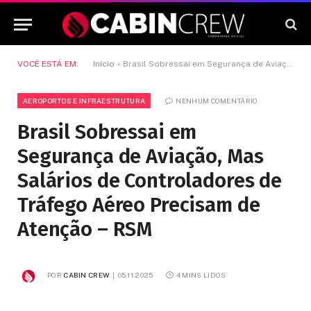
VOCÊ ESTÁ EM:
Início
»
Brasil Sobressai em Segurança de Aviação, Mas Salários de Controladores de Tráfego Aéreo Precisam de Atenção – RSM
AEROPORTOS E INFRAESTRUTURA
NENHUM COMENTÁRIO
Brasil Sobressai em
Segurança de Aviação, Mas
Salários de Controladores de
Tráfego Aéreo Precisam de
Atenção – RSM
POR
CABIN CREW
05.11.2025
4 MINS LIDOS