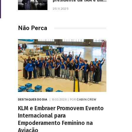
presidente da TAM e um
dos líderes mais
25.11.2025
influentes da aviação
brasileira, morre aos 67
anos
Não Perca
DESTAQUES DO DIA
19.03.2026
POR
CABIN CREW
KLM e Embraer Promovem Evento
Internacional para
Empoderamento Feminino na
Aviação