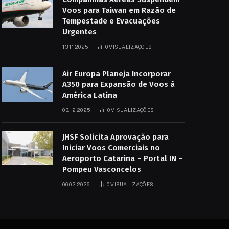
Voos para Taiwan em Razão de
Tempestade e Evacuações
Urgentes
13.11.2025
0
VISUALIZAÇÕES
Air Europa Planeja Incorporar
A350 para Expansão de Voos à
América Latina
03.12.2025
0
VISUALIZAÇÕES
JHSF Solicita Aprovação para
Iniciar Voos Comerciais no
Aeroporto Catarina – Portal IN –
Pompeu Vasconcelos
06.02.2026
0
VISUALIZAÇÕES