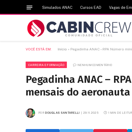
Simulados ANAC
Cursos EAD
Vagas de E
VOCÊ ESTÁ EM:
Início
»
Pegadinha ANAC – RPA Número míni
CARREIRA E FORMAÇÃO
NENHUM COMENTÁRIO
Pegadinha ANAC – RPA
mensais do aeronauta
POR
DOUGLAS SANTARELLI
29.11.2025
1 MIN DE LEITU