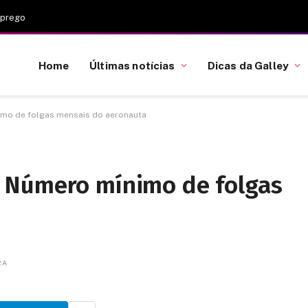
mprego
Home
Últimas notícias
Dicas da Galley
mo de folgas mensais do aeronauta
 Número mínimo de folgas
RA