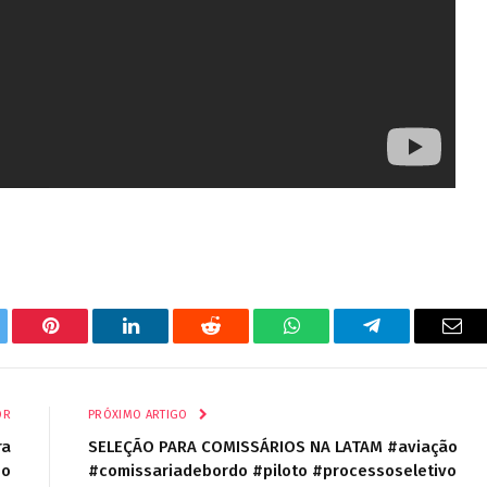
tter
Pinterest
LinkedIn
Reddit
WhatsApp
Telegrama
E-
mail
OR
PRÓXIMO ARTIGO
ra
SELEÇÃO PARA COMISSÁRIOS NA LATAM #aviação
oo
#comissariadebordo #piloto #processoseletivo