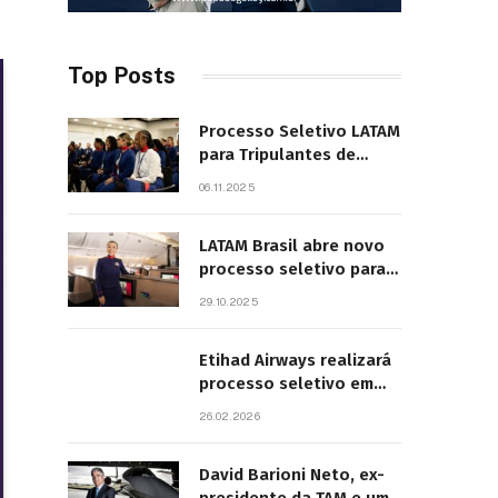
Top Posts
Processo Seletivo LATAM
para Tripulantes de
Cabine 2025. Principais
06.11.2025
Pontos do Edital
LATAM Brasil abre novo
processo seletivo para
tripulantes com início
29.10.2025
previsto em 2026
Etihad Airways realizará
processo seletivo em
São Paulo
26.02.2026
David Barioni Neto, ex-