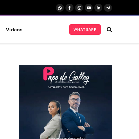
WhatsApp
Facebook
Instagram
YouTube
LinkedIn
Telegrama
Videos
WHATSAPP