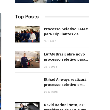
Top Posts
Processo Seletivo LATAM
para Tripulantes de
Cabine 2025. Principais
06.11.2025
Pontos do Edital
LATAM Brasil abre novo
processo seletivo para
tripulantes com início
29.10.2025
previsto em 2026
Etihad Airways realizará
processo seletivo em
São Paulo
26.02.2026
David Barioni Neto, ex-