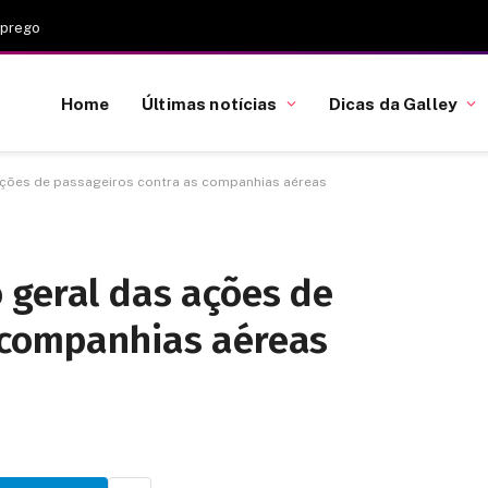
mprego
Home
Últimas notícias
Dicas da Galley
ações de passageiros contra as companhias aéreas
 geral das ações de
 companhias aéreas