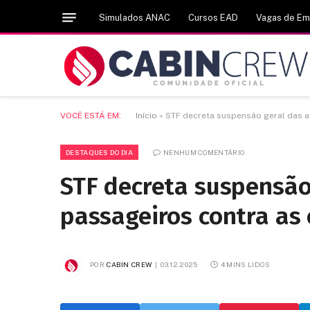
Simulados ANAC
Cursos EAD
Vagas de E
VOCÊ ESTÁ EM:
Início
»
STF decreta suspensão geral das 
DESTAQUES DO DIA
NENHUM COMENTÁRIO
STF decreta suspensão
passageiros contra as
POR
CABIN CREW
03.12.2025
4 MINS LIDOS