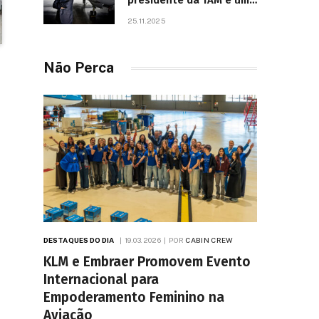
presidente da TAM e um
dos líderes mais
25.11.2025
influentes da aviação
brasileira, morre aos 67
anos
Não Perca
DESTAQUES DO DIA
19.03.2026
POR
CABIN CREW
KLM e Embraer Promovem Evento
Internacional para
Empoderamento Feminino na
Aviação