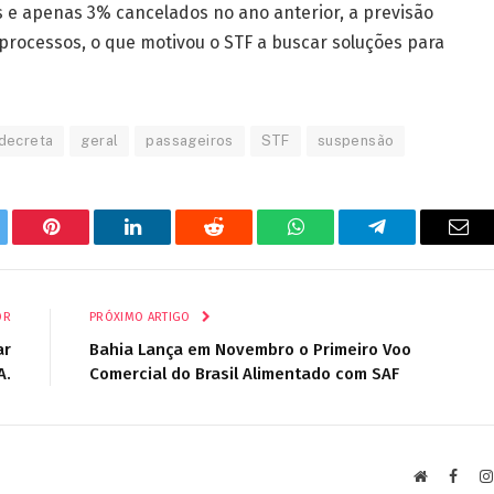
 e apenas 3% cancelados no ano anterior, a previsão
processos, o que motivou o STF a buscar soluções para
decreta
geral
passageiros
STF
suspensão
tter
Pinterest
LinkedIn
Reddit
WhatsApp
Telegrama
E-
mail
OR
PRÓXIMO ARTIGO
ar
Bahia Lança em Novembro o Primeiro Voo
A.
Comercial do Brasil Alimentado com SAF
Site
Faceb