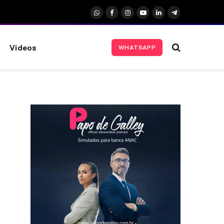
WhatsApp
Facebook
Instagram
YouTube
LinkedIn
Telegrama
Videos
WHATSAPP