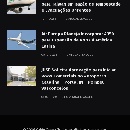
para Taiwan em Razão de Tempestade
e Evacuações Urgentes
13.11.2025
0
VISUALIZAÇÕES
Air Europa Planeja Incorporar A350
para Expansão de Voos à América
Latina
03.12.2025
0
VISUALIZAÇÕES
JHSF Solicita Aprovação para Iniciar
Voos Comerciais no Aeroporto
Catarina – Portal IN – Pompeu
Vasconcelos
06.02.2026
0
VISUALIZAÇÕES
© 2026 Cabin Crew - Todos os direitos reservados