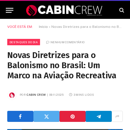
VOCÊ ESTÁ EM:
Início
»
Novas Diretrizes para o Balonismo no Brasil: Um Marco na Aviação Recreativa
DESTAQUES DO DIA
NENHUM COMENTÁRIO
Novas Diretrizes para o
Balonismo no Brasil: Um
Marco na Aviação Recreativa
POR
CABIN CREW
09.11.2025
3 MINS LIDOS