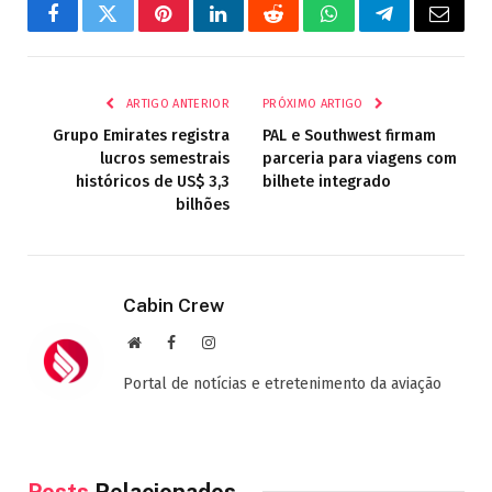
Facebook
Twitter
Pinterest
LinkedIn
Reddit
WhatsApp
Telegrama
E-
mail
ARTIGO ANTERIOR
PRÓXIMO ARTIGO
Grupo Emirates registra
PAL e Southwest firmam
lucros semestrais
parceria para viagens com
históricos de US$ 3,3
bilhete integrado
bilhões
Cabin Crew
Site
Facebook
Instagram
Portal de notícias e etretenimento da aviação