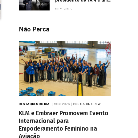
presidente da TAM e um
dos líderes mais
25.11.2025
influentes da aviação
brasileira, morre aos 67
anos
Não Perca
DESTAQUES DO DIA
19.03.2026
POR
CABIN CREW
KLM e Embraer Promovem Evento
Internacional para
Empoderamento Feminino na
Aviação