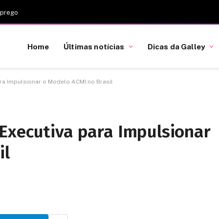
mprego
Home
Últimas notícias
Dicas da Galley
ra Impulsionar o Modelo ACMI no Brasil
Executiva para Impulsionar
il