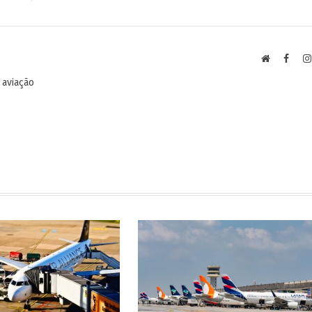
Site
Faceb
 aviação