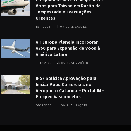
Voos para Taiwan em Razão de
Tempestade e Evacuações
Urgentes
13.11.2025
0
VISUALIZAÇÕES
Air Europa Planeja Incorporar
A350 para Expansão de Voos à
América Latina
03.12.2025
0
VISUALIZAÇÕES
JHSF Solicita Aprovação para
Iniciar Voos Comerciais no
Aeroporto Catarina – Portal IN –
Pompeu Vasconcelos
06.02.2026
0
VISUALIZAÇÕES