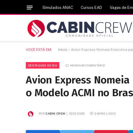
Simulados ANAC
Cursos EAD
Vagas de E
VOCÊ ESTÁ EM:
Início
»
Avion Express Nomeia Executiva pa
DESTAQUES DO DIA
NENHUM COMENTÁRIO
Avion Express Nomeia 
o Modelo ACMI no Bras
POR
CABIN CREW
15.02.2026
2 MINS LIDOS