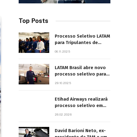
Top Posts
Processo Seletivo LATAM
para Tripulantes de
Cabine 2025. Principais
06.11.2025
Pontos do Edital
LATAM Brasil abre novo
processo seletivo para
tripulantes com início
29.10.2025
previsto em 2026
Etihad Airways realizará
processo seletivo em
São Paulo
26.02.2026
David Barioni Neto, ex-