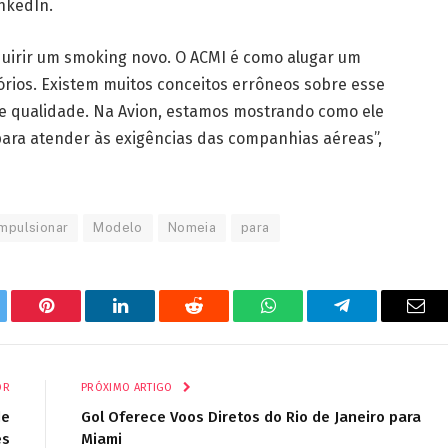
nkedIn.
uirir um smoking novo. O ACMI é como alugar um
órios. Existem muitos conceitos errôneos sobre esse
 e qualidade. Na Avion, estamos mostrando como ele
para atender às exigências das companhias aéreas”,
Impulsionar
Modelo
Nomeia
para
tter
Pinterest
LinkedIn
Reddit
WhatsApp
Telegrama
E-
mail
OR
PRÓXIMO ARTIGO
de
Gol Oferece Voos Diretos do Rio de Janeiro para
es
Miami