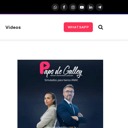
WhatsApp
Facebook
Instagram
YouTube
LinkedIn
Telegrama
Videos
WHATSAPP