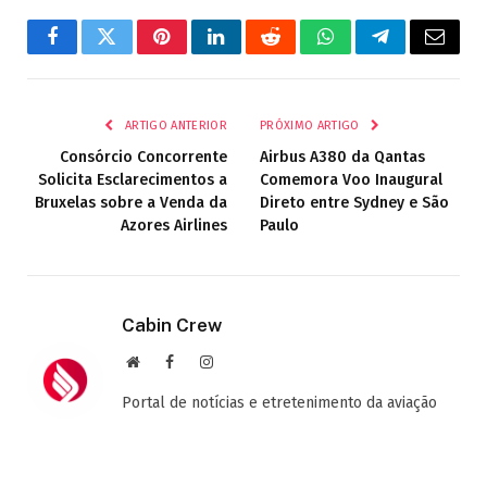
Facebook
Twitter
Pinterest
LinkedIn
Reddit
WhatsApp
Telegrama
E-
mail
ARTIGO ANTERIOR
PRÓXIMO ARTIGO
Consórcio Concorrente
Airbus A380 da Qantas
Solicita Esclarecimentos a
Comemora Voo Inaugural
Bruxelas sobre a Venda da
Direto entre Sydney e São
Azores Airlines
Paulo
Cabin Crew
Site
Facebook
Instagram
Portal de notícias e etretenimento da aviação