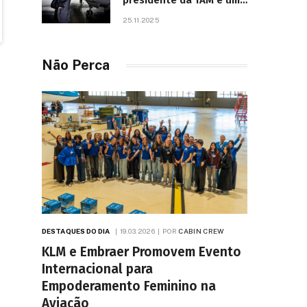
presidente da TAM e um
dos líderes mais
25.11.2025
influentes da aviação
brasileira, morre aos 67
anos
Não Perca
DESTAQUES DO DIA
19.03.2026
POR
CABIN CREW
KLM e Embraer Promovem Evento
Internacional para
Empoderamento Feminino na
Aviação