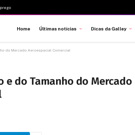
mprego
Home
Últimas notícias
Dicas da Galley
nho do Mercado Aeroespacial Comercial
ão e do Tamanho do Mercado
l