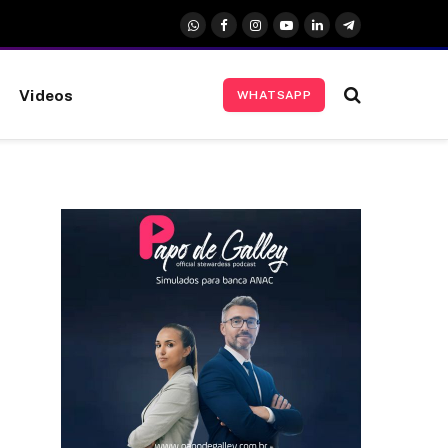
WhatsApp
Facebook
Instagram
YouTube
LinkedIn
Telegrama
Videos
WHATSAPP