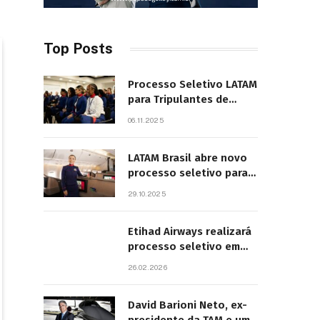
Top Posts
Processo Seletivo LATAM
para Tripulantes de
Cabine 2025. Principais
06.11.2025
Pontos do Edital
LATAM Brasil abre novo
processo seletivo para
tripulantes com início
29.10.2025
previsto em 2026
Etihad Airways realizará
processo seletivo em
São Paulo
26.02.2026
David Barioni Neto, ex-