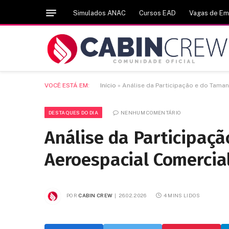
Simulados ANAC
Cursos EAD
Vagas de E
VOCÊ ESTÁ EM:
Início
»
Análise da Participação e do Tama
DESTAQUES DO DIA
NENHUM COMENTÁRIO
Análise da Participaç
Aeroespacial Comercia
POR
CABIN CREW
26.02.2026
4 MINS LIDOS