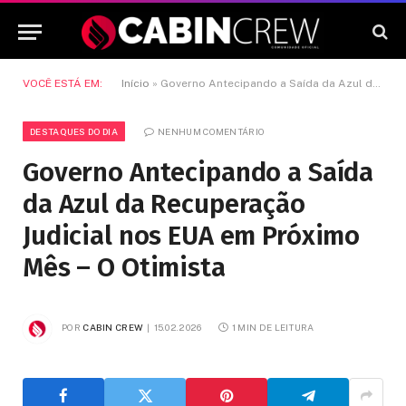
VOCÊ ESTÁ EM:
Início
»
Governo Antecipando a Saída da Azul da Recuperação Judicial nos EUA em Próximo Mês – O Otimista
DESTAQUES DO DIA
NENHUM COMENTÁRIO
Governo Antecipando a Saída
da Azul da Recuperação
Judicial nos EUA em Próximo
Mês – O Otimista
POR
CABIN CREW
15.02.2026
1 MIN DE LEITURA