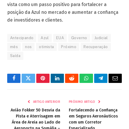
vista como um passo positivo para fortalecer a
posição da Azul no mercado e aumentar a confiança
de investidores e clientes.
Antecipando
Azul
EUA
Governo
Judicial
mês
nos
otimista
Próximo
Recuperação
Saída
Facebook
Twitter
Pinterest
LinkedIn
Reddit
WhatsApp
Telegrama
E-
mail
ARTIGO ANTERIOR
PRÓXIMO ARTIGO
Avião Fokker 50 Desvia da
Fortalecendo a Confiança
Pista e Aterrisagem em
em Seguros Aeronáuticos
Área de Areia ao Lado de
com um Corretor
Aeroporto na Somália –
Especializado