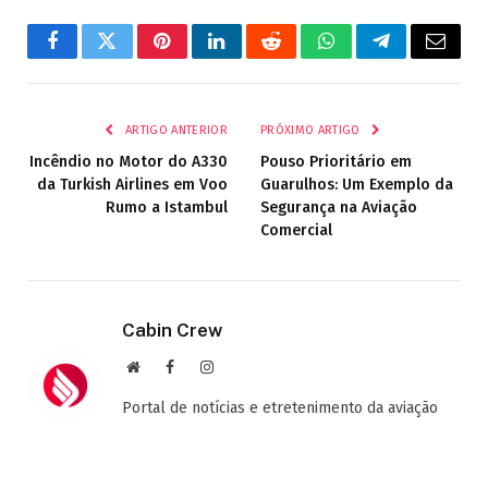
Facebook
Twitter
Pinterest
LinkedIn
Reddit
WhatsApp
Telegrama
E-
mail
ARTIGO ANTERIOR
PRÓXIMO ARTIGO
Incêndio no Motor do A330
Pouso Prioritário em
da Turkish Airlines em Voo
Guarulhos: Um Exemplo da
Rumo a Istambul
Segurança na Aviação
Comercial
Cabin Crew
Site
Facebook
Instagram
Portal de notícias e etretenimento da aviação