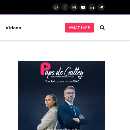
WhatsApp
Facebook
Instagram
YouTube
LinkedIn
Telegrama
Videos
WHATSAPP