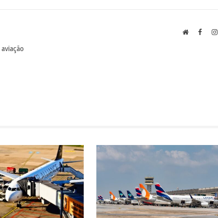
Site
Faceb
 aviação