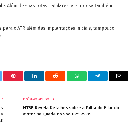
dale. Além de suas rotas regulares, a empresa também
 para o ATR além das implantações iniciais, tampouco
o.
tter
Pinterest
LinkedIn
Reddit
WhatsApp
Telegrama
E-
mail
OR
PRÓXIMO ARTIGO
ós
NTSB Revela Detalhes sobre a Falha do Pilar do
es
Motor na Queda do Voo UPS 2976
as