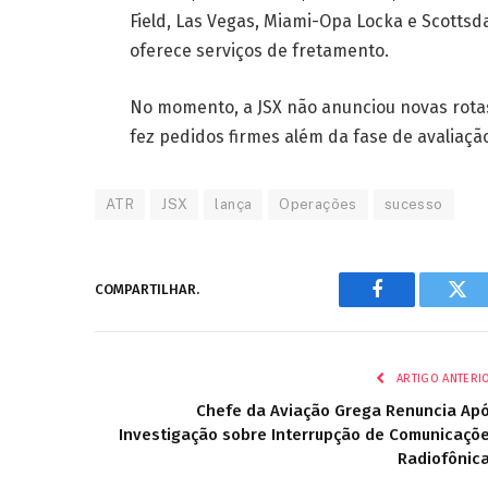
Field, Las Vegas, Miami-Opa Locka e Scotts
oferece serviços de fretamento.
No momento, a JSX não anunciou novas rotas
fez pedidos firmes além da fase de avaliaçã
ATR
JSX
lança
Operações
sucesso
COMPARTILHAR.
Facebook
Twi
ARTIGO ANTERI
Chefe da Aviação Grega Renuncia Ap
Investigação sobre Interrupção de Comunicaçõ
Radiofônic