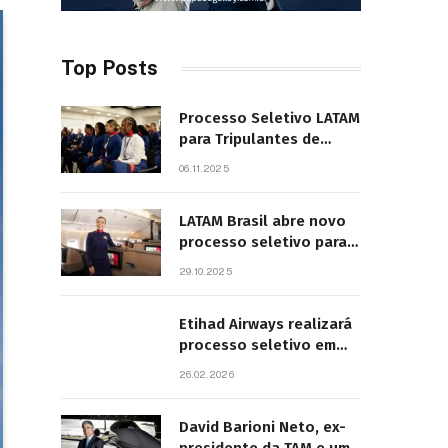
Top Posts
Processo Seletivo LATAM
para Tripulantes de
Cabine 2025. Principais
06.11.2025
Pontos do Edital
LATAM Brasil abre novo
processo seletivo para
tripulantes com início
29.10.2025
previsto em 2026
Etihad Airways realizará
processo seletivo em
São Paulo
26.02.2026
David Barioni Neto, ex-