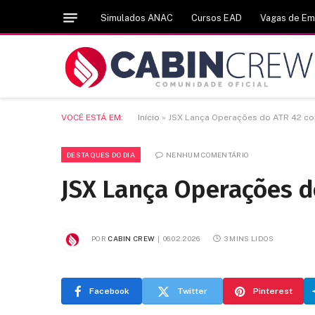
Simulados ANAC
Cursos EAD
Vagas de E
VOCÊ ESTÁ EM:
Início
»
JSX Lança Operações do ATR 42 c
DESTAQUES DO DIA
NENHUM COMENTÁRIO
JSX Lança Operações d
POR
CABIN CREW
06.02.2026
3 MINS LIDOS
Facebook
Twitter
Pinterest