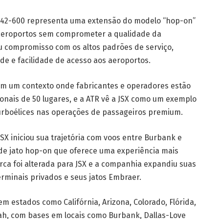
TR 42-600 representa uma extensão do modelo “hop-on”
 aeroportos sem comprometer a qualidade da
u compromisso com os altos padrões de serviço,
ade e facilidade de acesso aos aeroportos.
em um contexto onde fabricantes e operadores estão
ionais de 50 lugares, e a ATR vê a JSX como um exemplo
urboélices nas operações de passageiros premium.
SX iniciou sua trajetória com voos entre Burbank e
 de jato hop-on que oferece uma experiência mais
arca foi alterada para JSX e a companhia expandiu suas
erminais privados e seus jatos Embraer.
m estados como Califórnia, Arizona, Colorado, Flórida,
ah, com bases em locais como Burbank, Dallas-Love