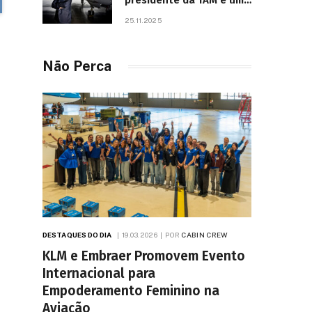
presidente da TAM e um
dos líderes mais
25.11.2025
influentes da aviação
brasileira, morre aos 67
anos
Não Perca
DESTAQUES DO DIA
19.03.2026
POR
CABIN CREW
KLM e Embraer Promovem Evento
Internacional para
Empoderamento Feminino na
Aviação