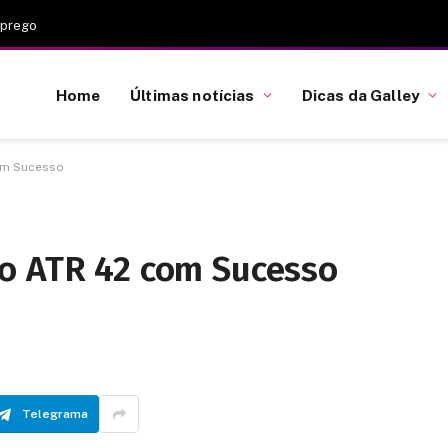
mprego
Home
Últimas notícias
Dicas da Galley
om Sucesso
o ATR 42 com Sucesso
Telegrama