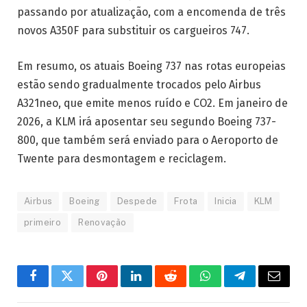
passando por atualização, com a encomenda de três
novos A350F para substituir os cargueiros 747.
Em resumo, os atuais Boeing 737 nas rotas europeias
estão sendo gradualmente trocados pelo Airbus
A321neo, que emite menos ruído e CO2. Em janeiro de
2026, a KLM irá aposentar seu segundo Boeing 737-
800, que também será enviado para o Aeroporto de
Twente para desmontagem e reciclagem.
Airbus
Boeing
Despede
Frota
Inicia
KLM
primeiro
Renovação
Facebook
Twitter
Pinterest
LinkedIn
Reddit
WhatsApp
Telegrama
E-