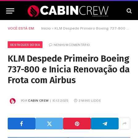
VOCÊ ESTÁ EM:
Início
»
KLM Despede Primeiro Boeing 737-800 e Inicia Renovação da Frota com Airbus
DESTAQUES DO DIA
NENHUM COMENTÁRIO
KLM Despede Primeiro Boeing
737-800 e Inicia Renovação da
Frota com Airbus
POR
CABIN CREW
10.12.2025
2 MINS LIDOS