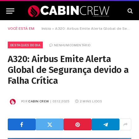
VOCÊ ESTÁ EM:
Início
»
A320: Airbus Emite Alerta Global de Segurança devido a Falha Crítica
DESTAQUES DO DIA
NENHUM COMENTÁRIO
A320: Airbus Emite Alerta
Global de Segurança devido a
Falha Crítica
POR
CABIN CREW
03.12.2025
2 MINS LIDOS