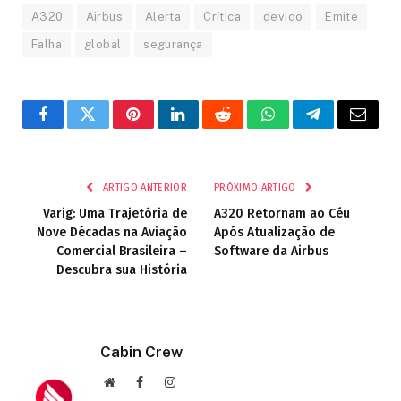
A320
Airbus
Alerta
Crítica
devido
Emite
Falha
global
segurança
Facebook
Twitter
Pinterest
LinkedIn
Reddit
WhatsApp
Telegrama
E-
mail
ARTIGO ANTERIOR
PRÓXIMO ARTIGO
Varig: Uma Trajetória de
A320 Retornam ao Céu
Nove Décadas na Aviação
Após Atualização de
Comercial Brasileira –
Software da Airbus
Descubra sua História
Cabin Crew
Site
Facebook
Instagram