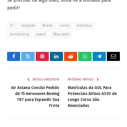
Se precisar de algo mais, sinta-se à vontade para
pedir!
5º
aviação
Brasil
como
destaca
doméstica
maior
Mercado
Facebook
Twitter
Pinterest
LinkedIn
Reddit
WhatsApp
Telegrama
E-
mail
ARTIGO ANTERIOR
PRÓXIMO ARTIGO
Air Astana Conclui Pedido
Matrículas da GOL Para
de 15 Aeronaves Boeing
Potenciais Airbus A330 de
787 para Expandir Sua
Longo Curso São
Frota
Anunciadas