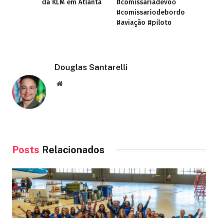
da KLM em Atlanta
#comissariadevoo
#comissariodebordo
#aviação #piloto
Douglas Santarelli
Site
Posts
Relacionados