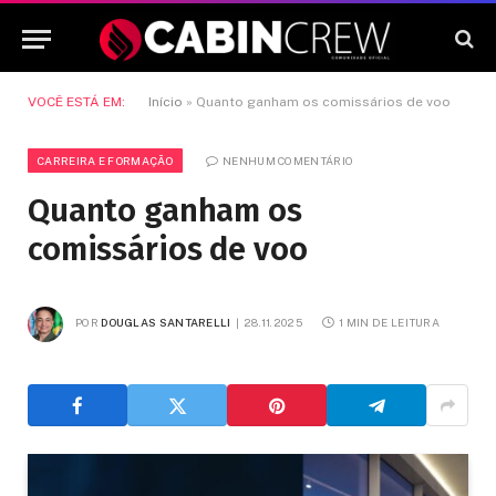
VOCÊ ESTÁ EM:
Início
»
Quanto ganham os comissários de voo
CARREIRA E FORMAÇÃO
NENHUM COMENTÁRIO
Quanto ganham os
comissários de voo
POR
DOUGLAS SANTARELLI
28.11.2025
1 MIN DE LEITURA