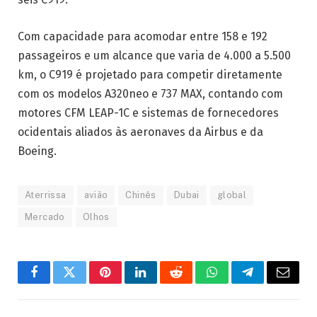
Com capacidade para acomodar entre 158 e 192
passageiros e um alcance que varia de 4.000 a 5.500
km, o C919 é projetado para competir diretamente
com os modelos A320neo e 737 MAX, contando com
motores CFM LEAP-1C e sistemas de fornecedores
ocidentais aliados às aeronaves da Airbus e da
Boeing.
Aterrissa
avião
Chinês
Dubai
global
Mercado
Olhos
Facebook
Twitter
Pinterest
LinkedIn
Reddit
WhatsApp
Telegrama
E-
mail