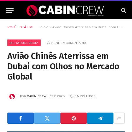
VOCÊ ESTÁ EM:
Início
»
Avião Chinês Aterrissa em Dubai com Olhos no Mercado Global
DESTAQUES DO DIA
NENHUM COMENTÁRIO
Avião Chinês Aterrissa em
Dubai com Olhos no Mercado
Global
POR
CABIN CREW
13.11.2025
3 MINS LIDOS