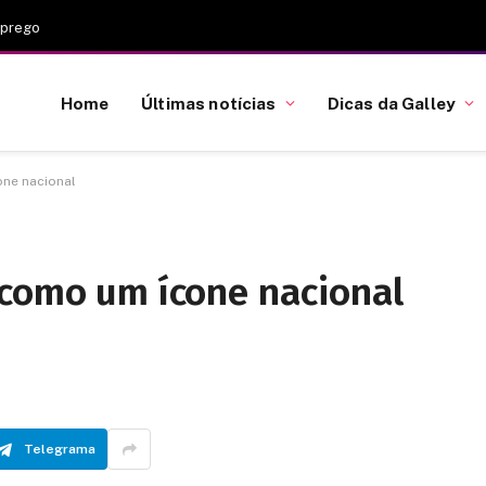
mprego
Home
Últimas notícias
Dicas da Galley
one nacional
 como um ícone nacional
Telegrama