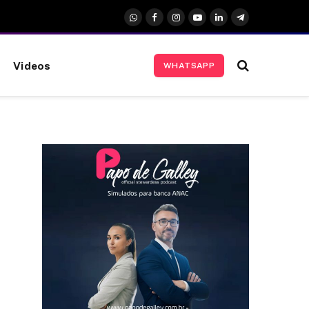
WhatsApp
Facebook
Instagram
YouTube
LinkedIn
Telegrama
Videos
WHATSAPP