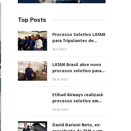
Top Posts
Processo Seletivo LATAM
para Tripulantes de
Cabine 2025. Principais
06.11.2025
Pontos do Edital
LATAM Brasil abre novo
processo seletivo para
tripulantes com início
29.10.2025
previsto em 2026
Etihad Airways realizará
processo seletivo em
São Paulo
26.02.2026
David Barioni Neto, ex-