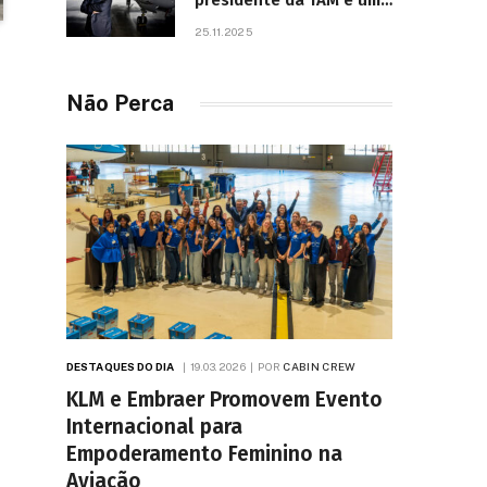
presidente da TAM e um
dos líderes mais
25.11.2025
influentes da aviação
brasileira, morre aos 67
anos
Não Perca
DESTAQUES DO DIA
19.03.2026
POR
CABIN CREW
KLM e Embraer Promovem Evento
Internacional para
Empoderamento Feminino na
Aviação