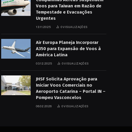
Voos para Taiwan em Razão de
Tempestade e Evacuações
Urgentes
13.11.2025
0
VISUALIZAÇÕES
Air Europa Planeja Incorporar
A350 para Expansão de Voos à
América Latina
03.12.2025
0
VISUALIZAÇÕES
JHSF Solicita Aprovação para
Iniciar Voos Comerciais no
Aeroporto Catarina – Portal IN –
Pompeu Vasconcelos
06.02.2026
0
VISUALIZAÇÕES