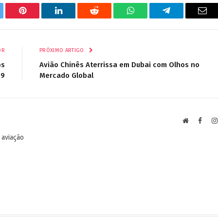
tter
Pinterest
LinkedIn
Reddit
WhatsApp
Telegrama
E-
mail
OR
PRÓXIMO ARTIGO
os
Avião Chinês Aterrissa em Dubai com Olhos no
29
Mercado Global
Site
Faceb
 aviação