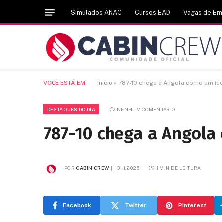
Simulados ANAC
Cursos EAD
Vagas de E
VOCÊ ESTÁ EM:
Início
»
787-10 chega a Angola como um íc
DESTAQUES DO DIA
NENHUM COMENTÁRIO
787-10 chega a Angola
POR
CABIN CREW
13.11.2025
1 MIN DE LEITURA
Facebook
Twitter
Pinterest