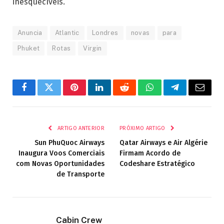
inesquecíveis.
Anuncia
Atlantic
Londres
novas
para
Phuket
Rotas
Virgin
Facebook
Twitter
Pinterest
LinkedIn
Reddit
WhatsApp
Telegrama
E-
mail
ARTIGO ANTERIOR
PRÓXIMO ARTIGO
Sun PhuQuoc Airways
Qatar Airways e Air Algérie
Inaugura Voos Comerciais
Firmam Acordo de
com Novas Oportunidades
Codeshare Estratégico
de Transporte
Cabin Crew