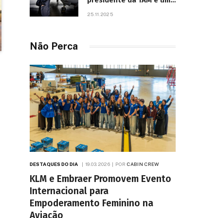
presidente da TAM e um
dos líderes mais
25.11.2025
influentes da aviação
brasileira, morre aos 67
anos
Não Perca
DESTAQUES DO DIA
19.03.2026
POR
CABIN CREW
KLM e Embraer Promovem Evento
Internacional para
Empoderamento Feminino na
Aviação