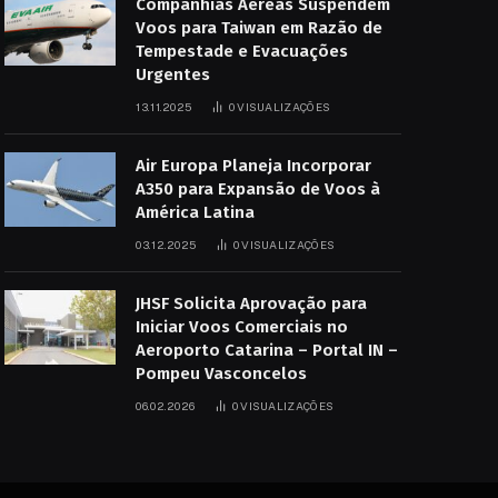
Companhias Aéreas Suspendem
Voos para Taiwan em Razão de
Tempestade e Evacuações
Urgentes
13.11.2025
0
VISUALIZAÇÕES
Air Europa Planeja Incorporar
A350 para Expansão de Voos à
América Latina
03.12.2025
0
VISUALIZAÇÕES
JHSF Solicita Aprovação para
Iniciar Voos Comerciais no
Aeroporto Catarina – Portal IN –
Pompeu Vasconcelos
06.02.2026
0
VISUALIZAÇÕES