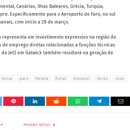
ental, Canárias, Ilhas Baleares, Grécia, Turquia,
Chipre. Especificamente para o Aeroporto de Faro, no sul
anais, com início a 28 de março.
 representa um investimento expressivo na região de
s de emprego diretas relacionadas a funções técnicas
a da Jet2 em Gatwick também resultará na geração de
novas
para
Revela
Rotas
Semanal
Verão
voos
tter
Pinterest
LinkedIn
Reddit
WhatsApp
Telegrama
E-
mail
OR
PRÓXIMO ARTIGO