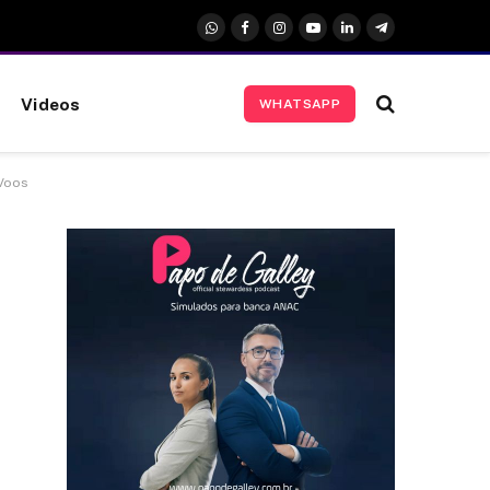
WhatsApp
Facebook
Instagram
YouTube
LinkedIn
Telegrama
Videos
WHATSAPP
 Voos