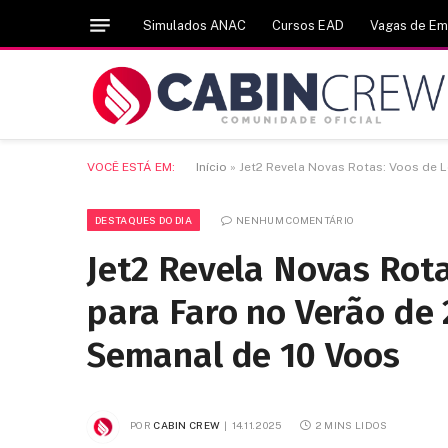
Simulados ANAC
Cursos EAD
Vagas de E
VOCÊ ESTÁ EM:
Início
»
Jet2 Revela Novas Rotas: Voos de 
DESTAQUES DO DIA
NENHUM COMENTÁRIO
Jet2 Revela Novas Rot
para Faro no Verão de
Semanal de 10 Voos
POR
CABIN CREW
14.11.2025
2 MINS LIDOS