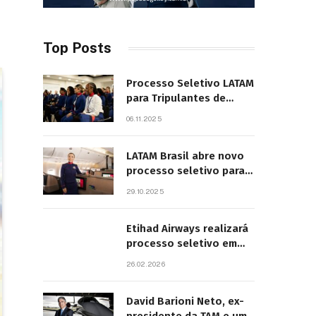
Top Posts
Processo Seletivo LATAM
para Tripulantes de
Cabine 2025. Principais
06.11.2025
Pontos do Edital
LATAM Brasil abre novo
processo seletivo para
tripulantes com início
29.10.2025
previsto em 2026
Etihad Airways realizará
processo seletivo em
São Paulo
26.02.2026
David Barioni Neto, ex-