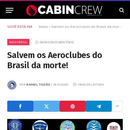
VOCÊ ESTÁ EM:
Início
»
Salvem os Aeroclubes do Brasil da morte!
NÃO PERCA
NENHUM COMENTÁRIO
Salvem os Aeroclubes do
Brasil da morte!
POR
RAFAEL TIOZÃO
18.10.2025
1 MIN DE LEITURA