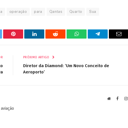
ta
operação
para
Qantas
Quarto
Sua
tter
Pinterest
LinkedIn
Reddit
WhatsApp
Telegrama
E-
mail
OR
PRÓXIMO ARTIGO
to
Diretor da Diamond: ‘Um Novo Conceito de
ra
Aeroporto’
Site
Faceb
 aviação