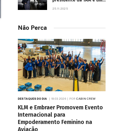
presidente da TAM e um
dos líderes mais
25.11.2025
influentes da aviação
brasileira, morre aos 67
anos
Não Perca
DESTAQUES DO DIA
19.03.2026
POR
CABIN CREW
KLM e Embraer Promovem Evento
Internacional para
Empoderamento Feminino na
Aviação