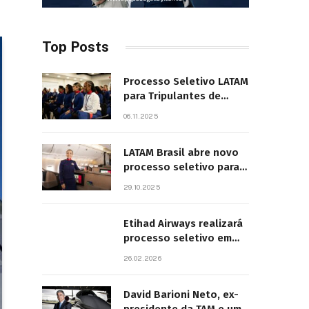
Top Posts
Processo Seletivo LATAM
para Tripulantes de
Cabine 2025. Principais
06.11.2025
Pontos do Edital
LATAM Brasil abre novo
processo seletivo para
tripulantes com início
29.10.2025
previsto em 2026
Etihad Airways realizará
processo seletivo em
São Paulo
26.02.2026
David Barioni Neto, ex-