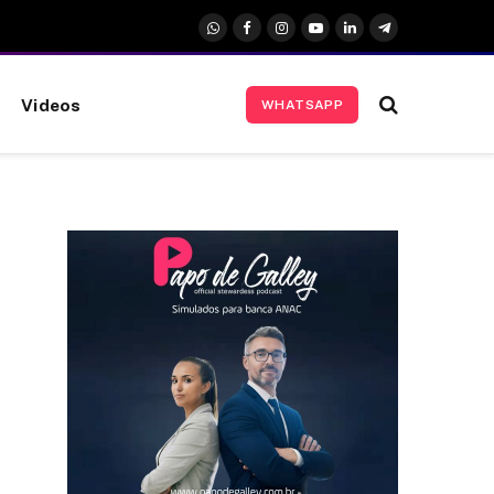
WhatsApp
Facebook
Instagram
YouTube
LinkedIn
Telegrama
Videos
WHATSAPP