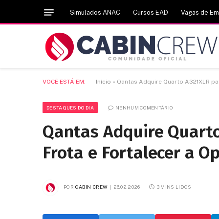
Simulados ANAC
Cursos EAD
Vagas de E
VOCÊ ESTÁ EM:
Início
»
Qantas Adquire Quarto A321XLR par
DESTAQUES DO DIA
NENHUM COMENTÁRIO
Qantas Adquire Quarto
Frota e Fortalecer a O
POR
CABIN CREW
26.02.2026
3 MINS LIDOS