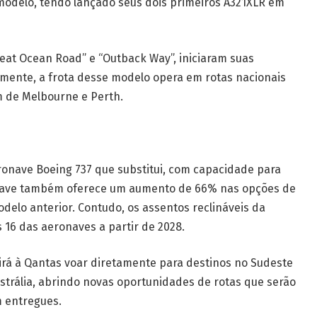
 modelo, tendo lançado seus dois primeiros A321XLR em
eat Ocean Road” e “Outback Way”, iniciaram suas
lmente, a frota desse modelo opera em rotas nacionais
m de Melbourne e Perth.
ronave Boeing 737 que substitui, com capacidade para
nave também oferece um aumento de 66% nas opções de
lo anterior. Contudo, os assentos reclináveis da
 16 das aeronaves a partir de 2028.
rá à Qantas voar diretamente para destinos no Sudeste
 Austrália, abrindo novas oportunidades de rotas que serão
 entregues.