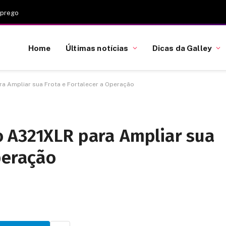
mprego
Home
Últimas notícias
Dicas da Galley
a Ampliar sua Frota e Fortalecer a Operação
 A321XLR para Ampliar sua
peração