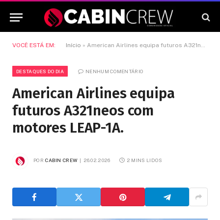
VOCÊ ESTÁ EM:
Início
»
American Airlines equipa futuros A321neos com motores LEAP-1A.
DESTAQUES DO DIA
NENHUM COMENTÁRIO
American Airlines equipa
futuros A321neos com
motores LEAP-1A.
POR
CABIN CREW
26.02.2026
2 MINS LIDOS