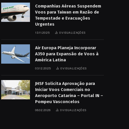
Companhias Aéreas Suspendem
Voos para Taiwan em Razão de
Tempestade e Evacuações
Urgentes
13.11.2025
0
VISUALIZAÇÕES
Air Europa Planeja Incorporar
A350 para Expansão de Voos à
América Latina
03.12.2025
0
VISUALIZAÇÕES
JHSF Solicita Aprovação para
Iniciar Voos Comerciais no
Aeroporto Catarina – Portal IN –
Pompeu Vasconcelos
06.02.2026
0
VISUALIZAÇÕES