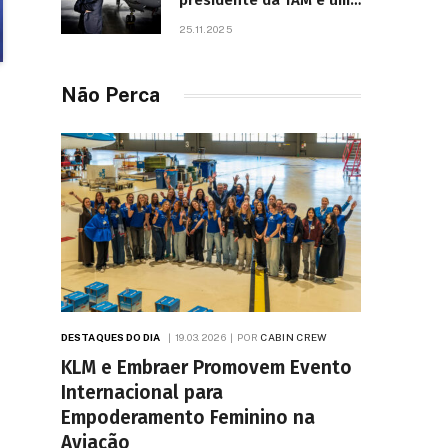
presidente da TAM e um
dos líderes mais
25.11.2025
influentes da aviação
brasileira, morre aos 67
anos
Não Perca
DESTAQUES DO DIA
19.03.2026
POR
CABIN CREW
KLM e Embraer Promovem Evento
Internacional para
Empoderamento Feminino na
Aviação