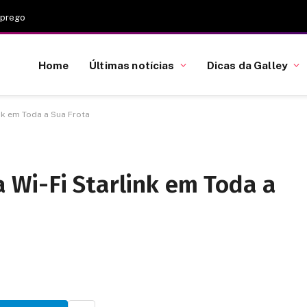
mprego
Home
Últimas notícias
Dicas da Galley
nk em Toda a Sua Frota
Wi-Fi Starlink em Toda a