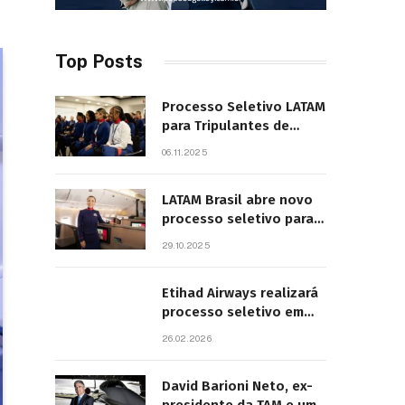
Top Posts
Processo Seletivo LATAM
para Tripulantes de
Cabine 2025. Principais
06.11.2025
Pontos do Edital
LATAM Brasil abre novo
processo seletivo para
tripulantes com início
29.10.2025
previsto em 2026
Etihad Airways realizará
processo seletivo em
São Paulo
26.02.2026
David Barioni Neto, ex-