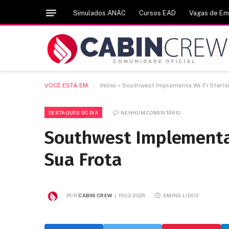
Simulados ANAC
Cursos EAD
Vagas de E
VOCÊ ESTÁ EM:
Início
»
Southwest Implementa Wi-Fi Starli
DESTAQUES DO DIA
NENHUM COMENTÁRIO
Southwest Implementa 
Sua Frota
POR
CABIN CREW
15.02.2026
3 MINS LIDOS