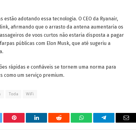
 estão adotando essa tecnologia. O CEO da Ryanair,
arlink, afirmando que o arrasto da antena aumentaria os
assageiros de voos curtos não estaria disposta a pagar
 farpas públicas com Elon Musk, que até sugeriu a
a.
xões rápidas e confiáveis se tornem uma norma para
tas como um serviço premium.
a
Toda
WiFi
tter
Pinterest
LinkedIn
Reddit
WhatsApp
Telegrama
E-
mail