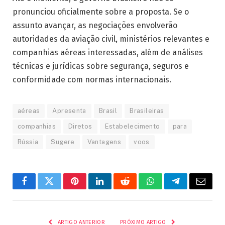
pronunciou oficialmente sobre a proposta. Se o
assunto avançar, as negociações envolverão
autoridades da aviação civil, ministérios relevantes e
companhias aéreas interessadas, além de análises
técnicas e jurídicas sobre segurança, seguros e
conformidade com normas internacionais.
aéreas
Apresenta
Brasil
Brasileiras
companhias
Diretos
Estabelecimento
para
Rússia
Sugere
Vantagens
voos
Facebook
Twitter
Pinterest
LinkedIn
Reddit
WhatsApp
Telegrama
E-
mail
ARTIGO ANTERIOR
PRÓXIMO ARTIGO