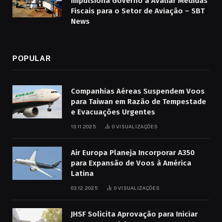
Impulsiona Governo a Avaliar Medidas
Fiscais para o Setor de Aviação – SBT
News
POPULAR
Companhias Aéreas Suspendem Voos
para Taiwan em Razão de Tempestade
e Evacuações Urgentes
13.11.2025
0
VISUALIZAÇÕES
Air Europa Planeja Incorporar A350
para Expansão de Voos à América
Latina
03.12.2025
0
VISUALIZAÇÕES
JHSF Solicita Aprovação para Iniciar