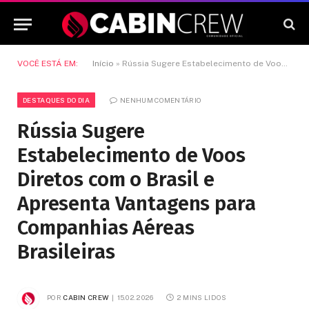
VOCÊ ESTÁ EM:
Início
»
Rússia Sugere Estabelecimento de Voos Diretos com o Brasil e Apresenta Vantagens para Companhias Aéreas Brasileiras
DESTAQUES DO DIA
NENHUM COMENTÁRIO
Rússia Sugere
Estabelecimento de Voos
Diretos com o Brasil e
Apresenta Vantagens para
Companhias Aéreas
Brasileiras
POR
CABIN CREW
15.02.2026
2 MINS LIDOS