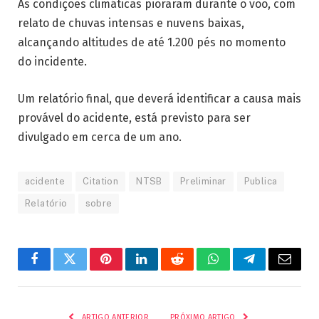
As condições climáticas pioraram durante o voo, com
relato de chuvas intensas e nuvens baixas,
alcançando altitudes de até 1.200 pés no momento
do incidente.
Um relatório final, que deverá identificar a causa mais
provável do acidente, está previsto para ser
divulgado em cerca de um ano.
acidente
Citation
NTSB
Preliminar
Publica
Relatório
sobre
Facebook
Twitter
Pinterest
LinkedIn
Reddit
WhatsApp
Telegrama
E-
mail
ARTIGO ANTERIOR
PRÓXIMO ARTIGO