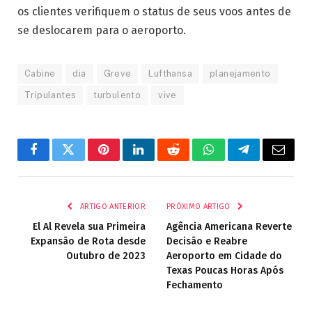
os clientes verifiquem o status de seus voos antes de
se deslocarem para o aeroporto.
Cabine
dia
Greve
Lufthansa
planejamento
Tripulantes
turbulento
vive
Facebook
Twitter
Pinterest
LinkedIn
Reddit
WhatsApp
Telegrama
E-
mail
ARTIGO ANTERIOR
PRÓXIMO ARTIGO
El Al Revela sua Primeira
Agência Americana Reverte
Expansão de Rota desde
Decisão e Reabre
Outubro de 2023
Aeroporto em Cidade do
Texas Poucas Horas Após
Fechamento