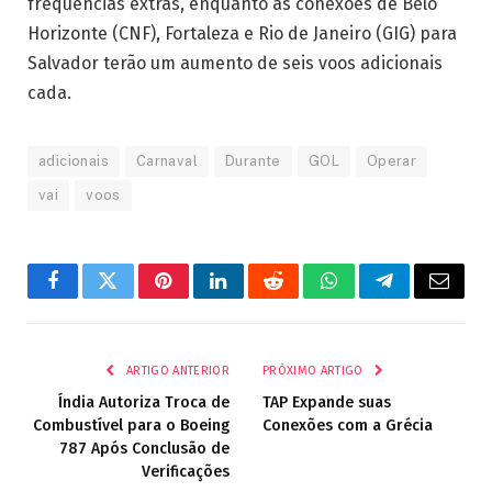
frequências extras, enquanto as conexões de Belo
Horizonte (CNF), Fortaleza e Rio de Janeiro (GIG) para
Salvador terão um aumento de seis voos adicionais
cada.
adicionais
Carnaval
Durante
GOL
Operar
vai
voos
Facebook
Twitter
Pinterest
LinkedIn
Reddit
WhatsApp
Telegrama
E-
mail
ARTIGO ANTERIOR
PRÓXIMO ARTIGO
Índia Autoriza Troca de
TAP Expande suas
Combustível para o Boeing
Conexões com a Grécia
787 Após Conclusão de
Verificações