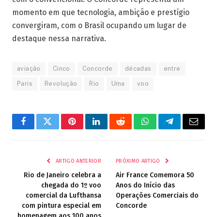
momento em que tecnologia, ambição e prestígio
convergiram, com o Brasil ocupando um lugar de
destaque nessa narrativa.
aviação
Cinco
Concorde
décadas
entre
Paris
Revolução
Rio
Uma
voo
Facebook
Twitter
Pinterest
LinkedIn
Reddit
WhatsApp
Telegrama
E-
mail
ARTIGO ANTERIOR
PRÓXIMO ARTIGO
Rio de Janeiro celebra a
Air France Comemora 50
chegada do 1º voo
Anos do Início das
comercial da Lufthansa
Operações Comerciais do
com pintura especial em
Concorde
homenagem aos 100 anos