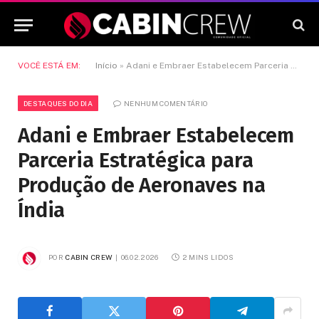
VOCÊ ESTÁ EM:
Início
»
Adani e Embraer Estabelecem Parceria Estratégica para Produção de Aeronaves na Índia
DESTAQUES DO DIA
NENHUM COMENTÁRIO
Adani e Embraer Estabelecem
Parceria Estratégica para
Produção de Aeronaves na
Índia
POR
CABIN CREW
06.02.2026
2 MINS LIDOS