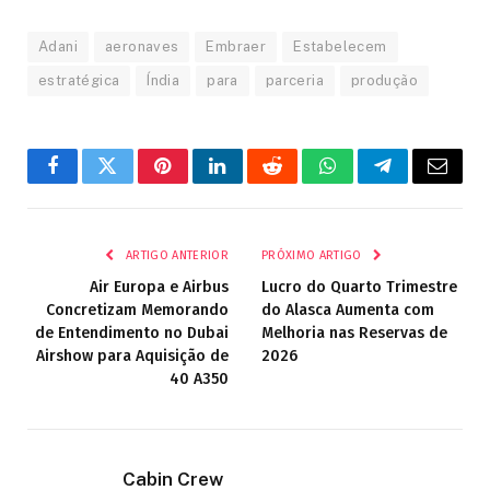
Adani
aeronaves
Embraer
Estabelecem
estratégica
Índia
para
parceria
produção
Facebook
Twitter
Pinterest
LinkedIn
Reddit
WhatsApp
Telegrama
E-
mail
ARTIGO ANTERIOR
PRÓXIMO ARTIGO
Air Europa e Airbus
Lucro do Quarto Trimestre
Concretizam Memorando
do Alasca Aumenta com
de Entendimento no Dubai
Melhoria nas Reservas de
Airshow para Aquisição de
2026
40 A350
Cabin Crew