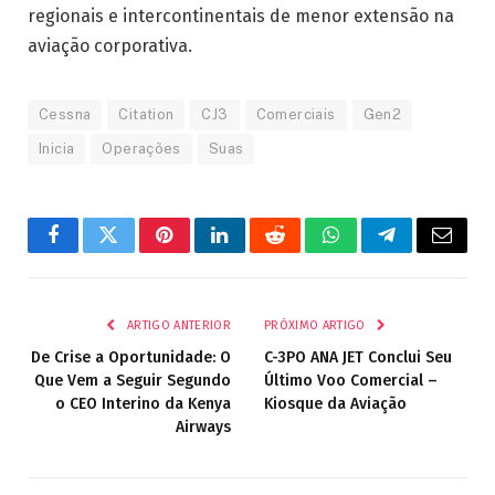
regionais e intercontinentais de menor extensão na
aviação corporativa.
Cessna
Citation
CJ3
Comerciais
Gen2
Inicia
Operações
Suas
Facebook
Twitter
Pinterest
LinkedIn
Reddit
WhatsApp
Telegrama
E-
mail
ARTIGO ANTERIOR
PRÓXIMO ARTIGO
De Crise a Oportunidade: O
C-3PO ANA JET Conclui Seu
Que Vem a Seguir Segundo
Último Voo Comercial –
o CEO Interino da Kenya
Kiosque da Aviação
Airways