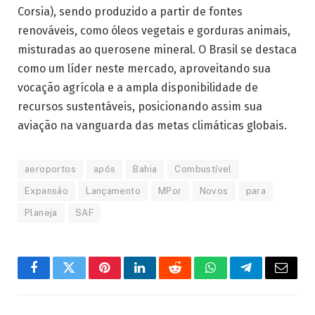
Corsia), sendo produzido a partir de fontes
renováveis, como óleos vegetais e gorduras animais,
misturadas ao querosene mineral. O Brasil se destaca
como um líder neste mercado, aproveitando sua
vocação agrícola e a ampla disponibilidade de
recursos sustentáveis, posicionando assim sua
aviação na vanguarda das metas climáticas globais.
aeroportos
após
Bahia
Combustível
Expansão
Lançamento
MPor
Novos
para
Planeja
SAF
Facebook
Twitter
Pinterest
LinkedIn
Reddit
WhatsApp
Telegrama
E-
mail