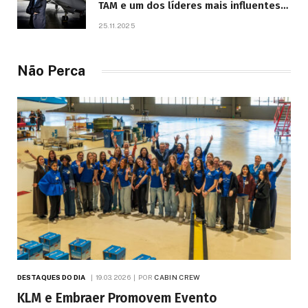
TAM e um dos líderes mais influentes
da aviação brasileira, morre aos 67
25.11.2025
anos
Não Perca
DESTAQUES DO DIA
19.03.2026
POR
CABIN CREW
KLM e Embraer Promovem Evento