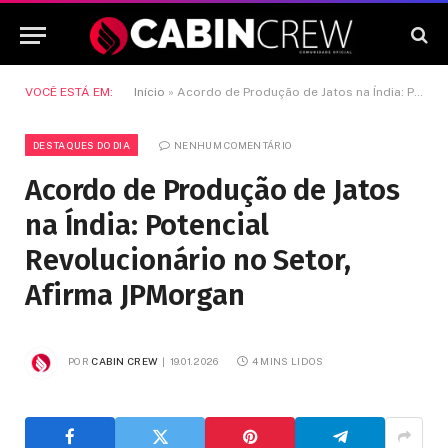
VOCÊ ESTÁ EM:
Início
»
Acordo de Produção de Jatos na Índia: Potencial Revolucionário no Setor, Afirma JPMorgan
DESTAQUES DO DIA
NENHUM COMENTÁRIO
Acordo de Produção de Jatos
na Índia: Potencial
Revolucionário no Setor,
Afirma JPMorgan
POR
CABIN CREW
19.01.2026
4 MINS LIDOS