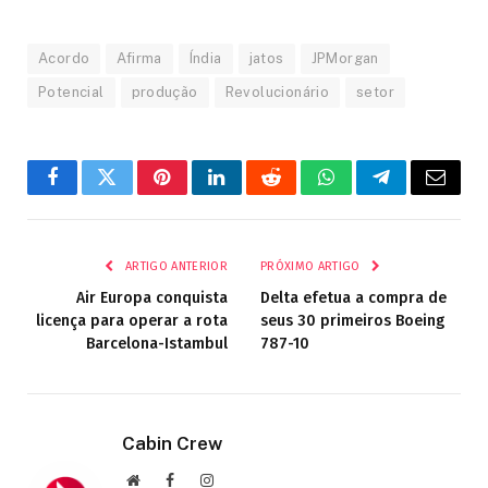
Acordo
Afirma
Índia
jatos
JPMorgan
Potencial
produção
Revolucionário
setor
Facebook
Twitter
Pinterest
LinkedIn
Reddit
WhatsApp
Telegrama
E-
mail
ARTIGO ANTERIOR
PRÓXIMO ARTIGO
Air Europa conquista
Delta efetua a compra de
licença para operar a rota
seus 30 primeiros Boeing
Barcelona-Istambul
787-10
Cabin Crew
Site
Facebook
Instagram