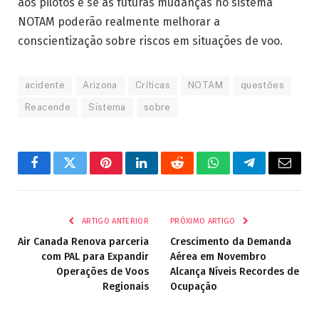
aos pilotos e se as futuras mudanças no sistema
NOTAM poderão realmente melhorar a
conscientização sobre riscos em situações de voo.
acidente
Arizona
Críticas
NOTAM
questões
Reacende
Sistema
sobre
Facebook
Twitter
Pinterest
LinkedIn
Reddit
WhatsApp
Telegrama
E-
mail
ARTIGO ANTERIOR
PRÓXIMO ARTIGO
Air Canada Renova parceria
Crescimento da Demanda
com PAL para Expandir
Aérea em Novembro
Operações de Voos
Alcança Níveis Recordes de
Regionais
Ocupação