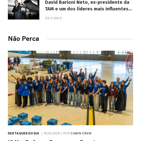
David Barioni Neto, ex-presidente da
TAM e um dos líderes mais influentes
da aviação brasileira, morre aos 67
25.11.2025
anos
Não Perca
DESTAQUES DO DIA
19.03.2026
POR
CABIN CREW