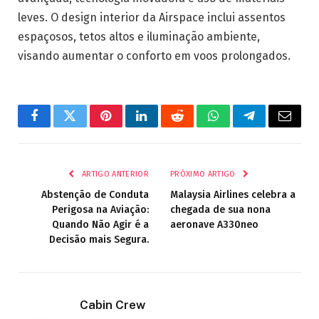
leves. O design interior da Airspace inclui assentos
espaçosos, tetos altos e iluminação ambiente,
visando aumentar o conforto em voos prolongados.
Facebook
Twitter
Pinterest
LinkedIn
Reddit
WhatsApp
Telegrama
E-
mail
ARTIGO ANTERIOR
PRÓXIMO ARTIGO
Abstenção de Conduta
Malaysia Airlines celebra a
Perigosa na Aviação:
chegada de sua nona
Quando Não Agir é a
aeronave A330neo
Decisão mais Segura.
Cabin Crew