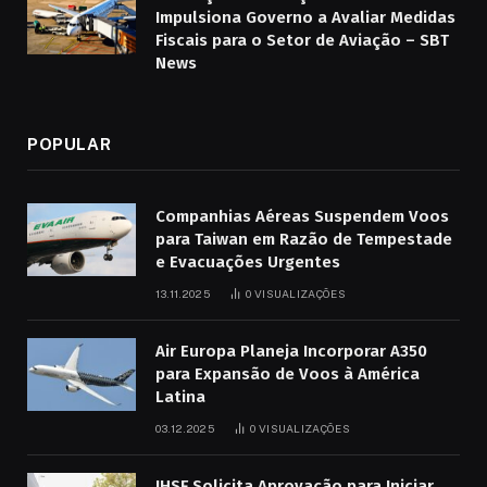
Impulsiona Governo a Avaliar Medidas
Fiscais para o Setor de Aviação – SBT
News
POPULAR
Companhias Aéreas Suspendem Voos
para Taiwan em Razão de Tempestade
e Evacuações Urgentes
13.11.2025
0
VISUALIZAÇÕES
Air Europa Planeja Incorporar A350
para Expansão de Voos à América
Latina
03.12.2025
0
VISUALIZAÇÕES
JHSF Solicita Aprovação para Iniciar