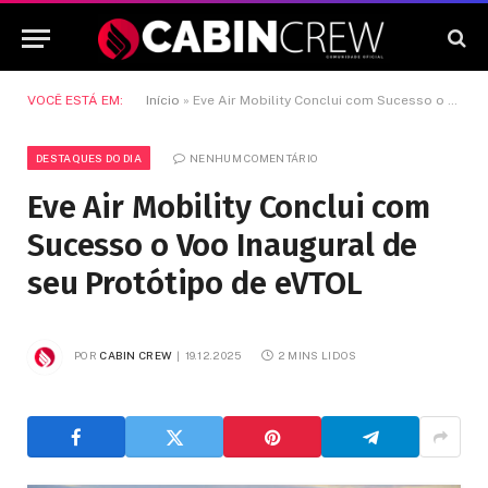
VOCÊ ESTÁ EM:
Início
»
Eve Air Mobility Conclui com Sucesso o Voo Inaugural de seu Protótipo de eVTOL
DESTAQUES DO DIA
NENHUM COMENTÁRIO
Eve Air Mobility Conclui com
Sucesso o Voo Inaugural de
seu Protótipo de eVTOL
POR
CABIN CREW
19.12.2025
2 MINS LIDOS