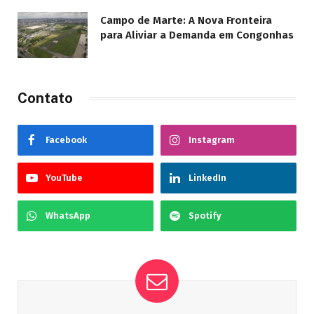
Campo de Marte: A Nova Fronteira
para Aliviar a Demanda em Congonhas
Contato
Facebook
Instagram
YouTube
LinkedIn
WhatsApp
Spotify