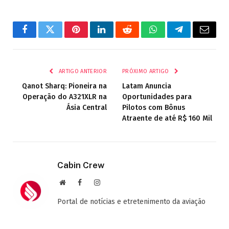
Facebook
Twitter
Pinterest
LinkedIn
Reddit
WhatsApp
Telegrama
E-
mail
ARTIGO ANTERIOR
PRÓXIMO ARTIGO
Qanot Sharq: Pioneira na
Latam Anuncia
Operação do A321XLR na
Oportunidades para
Ásia Central
Pilotos com Bônus
Atraente de até R$ 160 Mil
Cabin Crew
Site
Facebook
Instagram
Portal de notícias e etretenimento da aviação