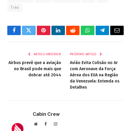
Três
Facebook
Twitter
Pinterest
LinkedIn
Reddit
WhatsApp
Telegrama
E-
mail
ARTIGO ANTERIOR
PRÓXIMO ARTIGO
Airbus prevê que a aviação
Avião Evita Colisão no Ar
no Brasil pode mais que
com Aeronave da Força
dobrar até 2044
Aérea dos EUA na Região
da Venezuela: Entenda os
Detalhes
Cabin Crew
Site
Facebook
Instagram