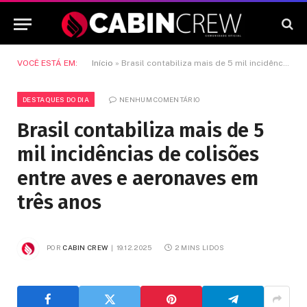
VOCÊ ESTÁ EM:
Início
»
Brasil contabiliza mais de 5 mil incidências de colisões entre aves e aeronaves em três anos
DESTAQUES DO DIA
NENHUM COMENTÁRIO
Brasil contabiliza mais de 5
mil incidências de colisões
entre aves e aeronaves em
três anos
POR
CABIN CREW
19.12.2025
2 MINS LIDOS