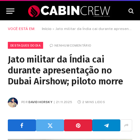
VOCÊ ESTÁ EM:
Início
»
Jato militar da Índia cai durante apresentação no Dubai Airshow; piloto morre
DESTAQUES DO DIA
NENHUM COMENTÁRIO
Jato militar da Índia cai
durante apresentação no
Dubai Airshow; piloto morre
POR
DAVID HORSKY
21.11.2025
2 MINS LIDOS