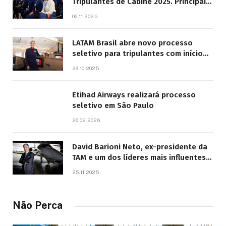
Tripulantes de Cabine 2025. Principais
Pontos do Edital
06.11.2025
LATAM Brasil abre novo processo
seletivo para tripulantes com início
previsto em 2026
29.10.2025
Etihad Airways realizará processo
seletivo em São Paulo
26.02.2026
David Barioni Neto, ex-presidente da
TAM e um dos líderes mais influentes
da aviação brasileira, morre aos 67
25.11.2025
anos
Não Perca