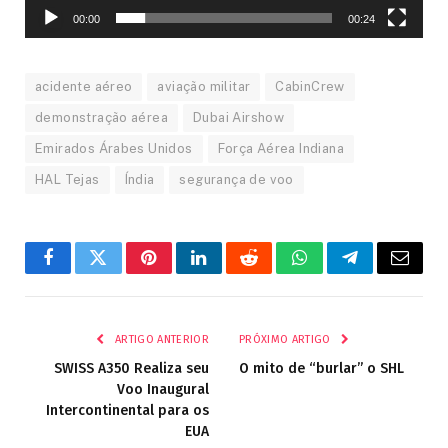
00:00
00:24
acidente aéreo
aviação militar
CabinCrew
demonstração aérea
Dubai Airshow
Emirados Árabes Unidos
Força Aérea Indiana
HAL Tejas
Índia
segurança de voo
Facebook
Twitter
Pinterest
LinkedIn
Reddit
WhatsApp
Telegrama
E-
mail
ARTIGO ANTERIOR
PRÓXIMO ARTIGO
SWISS A350 Realiza seu
O mito de “burlar” o SHL
Voo Inaugural
Intercontinental para os
EUA