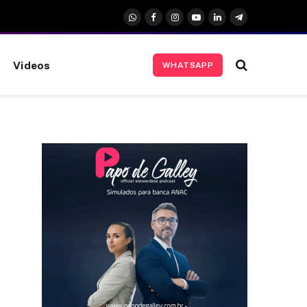
WhatsApp
Facebook
Instagram
YouTube
LinkedIn
Telegrama
Videos
WHATSAPP