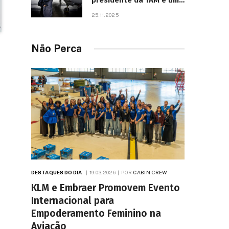
presidente da TAM e um
dos líderes mais
25.11.2025
influentes da aviação
brasileira, morre aos 67
anos
Não Perca
DESTAQUES DO DIA
19.03.2026
POR
CABIN CREW
KLM e Embraer Promovem Evento
Internacional para
Empoderamento Feminino na
Aviação