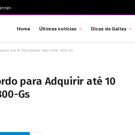
mprego
Home
Últimas notícias
Dicas da Galley
uirir até 10 Aeronaves Twin Otter 300-Gs
rdo para Adquirir até 10
300-Gs