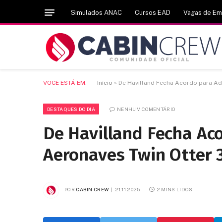
Simulados ANAC
Cursos EAD
Vagas de E
VOCÊ ESTÁ EM:
Início
»
De Havilland Fecha Acordo para Adq
DESTAQUES DO DIA
NENHUM COMENTÁRIO
De Havilland Fecha Aco
Aeronaves Twin Otter 
POR
CABIN CREW
21.11.2025
2 MINS LIDOS