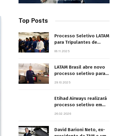
Top Posts
Processo Seletivo LATAM
para Tripulantes de
Cabine 2025. Principais
06.11.2025
Pontos do Edital
LATAM Brasil abre novo
processo seletivo para
tripulantes com início
29.10.2025
previsto em 2026
Etihad Airways realizará
processo seletivo em
São Paulo
26.02.2026
David Barioni Neto, ex-