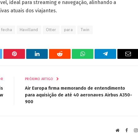
ável, ideal para streaming e navegação, alinhando a
vas atuais dos viajantes.
fecha
Havilland
Otter
para
Twin
tter
Pinterest
LinkedIn
Reddit
WhatsApp
Telegrama
E-
mail
OR
PRÓXIMO ARTIGO
is
Air Europa firma memorando de entendimento
ow
para aquisição de até 40 aeronaves Airbus A350-
900
Site
Faceb