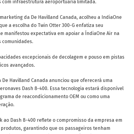
s com infraestrutura aeroportuária limitada.
marketing da De Havilland Canada, acolheu a IndiaOne
que a escolha do Twin Otter 300-G enfatiza seu
 manifestou expectativa em apoiar a ÍndiaOne Air na
s comunidades.
apacidades excepcionais de decolagem e pouso em pistas
nicos avançados.
 a De Havilland Canada anunciou que oferecerá uma
eronaves Dash 8-400. Essa tecnologia estará disponível
programa de reacondicionamento OEM ou como uma
eração.
ink ao Dash 8-400 reflete o compromisso da empresa em
s produtos, garantindo que os passageiros tenham