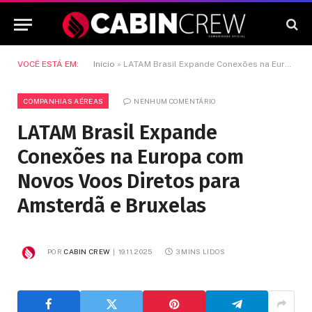
VOCÊ ESTÁ EM:
Início
»
LATAM Brasil Expande Conexões na Europa com Novos Voos Diretos para Amsterdã e Bruxelas
COMPANHIAS AÉREAS
NENHUM COMENTÁRIO
LATAM Brasil Expande
Conexões na Europa com
Novos Voos Diretos para
Amsterdã e Bruxelas
POR
CABIN CREW
19.11.2025
3 MINS LIDOS