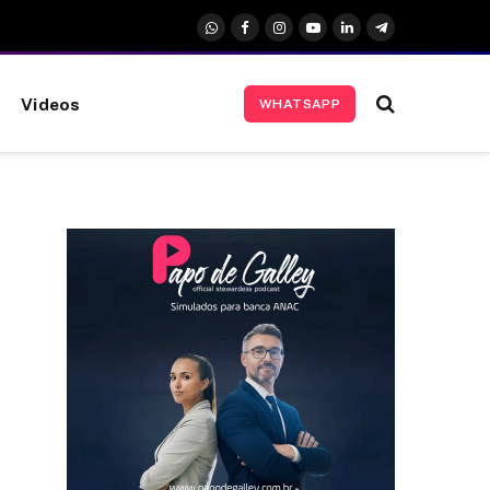
WhatsApp
Facebook
Instagram
YouTube
LinkedIn
Telegrama
Videos
WHATSAPP