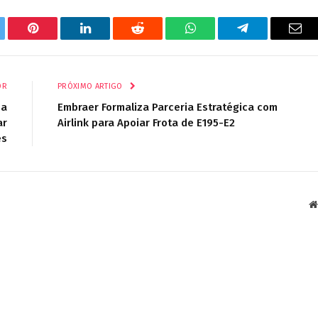
tter
Pinterest
LinkedIn
Reddit
WhatsApp
Telegrama
E-
mail
OR
PRÓXIMO ARTIGO
 a
Embraer Formaliza Parceria Estratégica com
ar
Airlink para Apoiar Frota de E195-E2
es