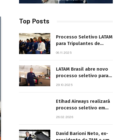
Top Posts
Processo Seletivo LATAM
para Tripulantes de
Cabine 2025. Principais
06.11.2025
Pontos do Edital
LATAM Brasil abre novo
processo seletivo para
tripulantes com início
29.10.2025
previsto em 2026
Etihad Airways realizará
processo seletivo em
São Paulo
26.02.2026
David Barioni Neto, ex-