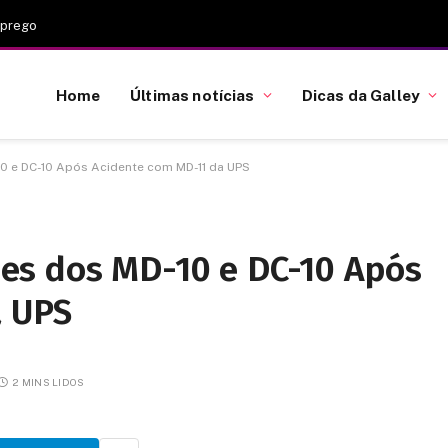
mprego
Home
Últimas notícias
Dicas da Galley
 e DC-10 Após Acidente com MD-11 da UPS
es dos MD-10 e DC-10 Após
a UPS
2 MINS LIDOS