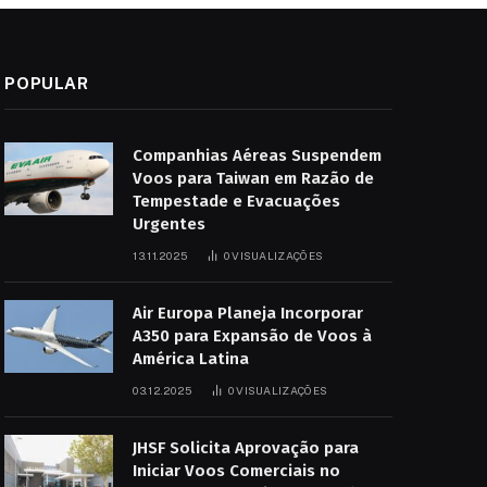
POPULAR
Companhias Aéreas Suspendem
Voos para Taiwan em Razão de
Tempestade e Evacuações
Urgentes
13.11.2025
0
VISUALIZAÇÕES
Air Europa Planeja Incorporar
A350 para Expansão de Voos à
América Latina
03.12.2025
0
VISUALIZAÇÕES
JHSF Solicita Aprovação para
Iniciar Voos Comerciais no