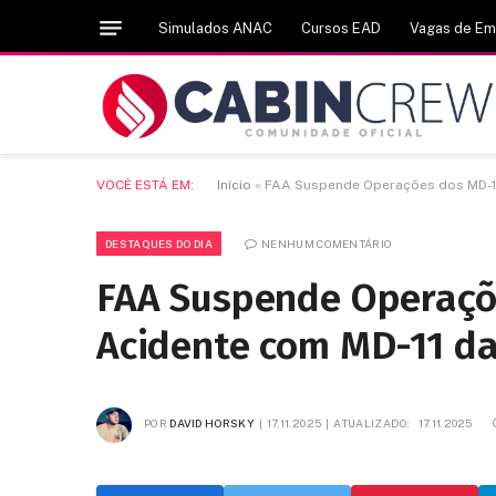
Simulados ANAC
Cursos EAD
Vagas de E
VOCÊ ESTÁ EM:
Início
»
FAA Suspende Operações dos MD-10
DESTAQUES DO DIA
NENHUM COMENTÁRIO
FAA Suspende Operaçõ
Acidente com MD-11 d
POR
DAVID HORSKY
17.11.2025
ATUALIZADO:
17.11.2025