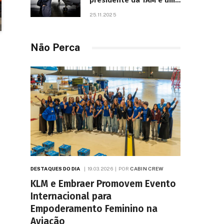
presidente da TAM e um
dos líderes mais
25.11.2025
influentes da aviação
brasileira, morre aos 67
anos
Não Perca
DESTAQUES DO DIA
19.03.2026
POR
CABIN CREW
KLM e Embraer Promovem Evento
Internacional para
Empoderamento Feminino na
Aviação