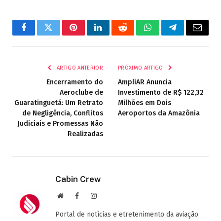
Facebook
Twitter
Pinterest
LinkedIn
Reddit
WhatsApp
Telegrama
E-
mail
ARTIGO ANTERIOR
PRÓXIMO ARTIGO
Encerramento do
AmpliAR Anuncia
Aeroclube de
Investimento de R$ 122,32
Guaratinguetá: Um Retrato
Milhões em Dois
de Negligência, Conflitos
Aeroportos da Amazônia
Judiciais e Promessas Não
Realizadas
Cabin Crew
Site
Facebook
Instagram
Portal de notícias e etretenimento da aviação