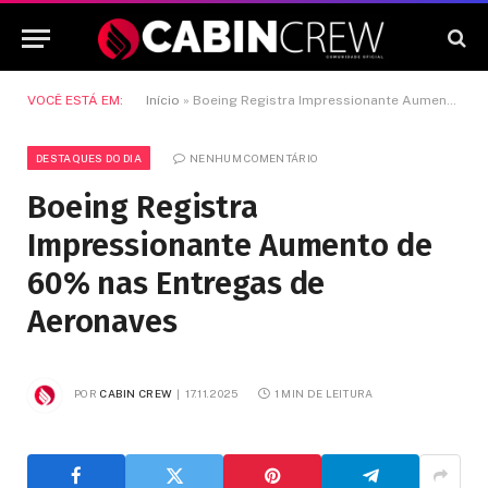
VOCÊ ESTÁ EM:
Início
»
Boeing Registra Impressionante Aumento de 60% nas Entregas de Aeronaves
DESTAQUES DO DIA
NENHUM COMENTÁRIO
Boeing Registra
Impressionante Aumento de
60% nas Entregas de
Aeronaves
POR
CABIN CREW
17.11.2025
1 MIN DE LEITURA